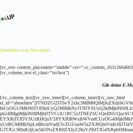
Zum
Inhalt
springen
Abmelden vom Newsletter
[vc_row content_placement=”middle” css=”.vc_custom_1631266460318{
[vc_column_text el_class=”txt-box”]
Gib deine E-Ma
[/vc_column_text][vc_row_inner][vc_column_inner][vc_raw_html
el_id=”abmelden”]JTNDZGl2JTIwY2xhc3MlM0QlMjJuZXdzb
biUyOGUlMkN0JTJDbiUyQ2MlMkNyJTJDYSUyQ2klMjklN0JlLk
pb24lMjglMjklN0IlMjhlJTVCciU1RC5xJTNEZSU1QnIlNUQuc
EYXRlJTJDYSUzRHQuY3JlYXRlRWxlbWVudCUyOG4lMjklMkN
yUzRGMlMkNpLnBhcmVudE5vZGUuaW5zZXJ0QmVmb3JlJTI4Y
GJTJGc3RhdGljLm5ld3NsZXR0ZXIyZ28uY29tJTJGdXRpbHMuanM