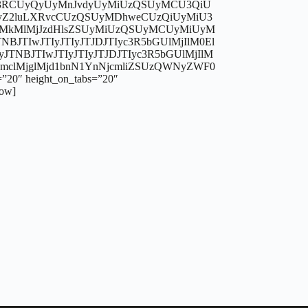
yMiU3RCUyQyUyMnJvdyUyMiUzQSUyMCU3QiU
WFyZ2luLXRvcCUzQSUyMDhweCUzQiUyMiU3
MjIlMkMlMjJzdHlsZSUyMiUzQSUyMCUyMiUyM
TIwJTIyJTIyJTJDJTIyc3R5bGUlMjIlM0El
TNBJTIwJTIyJTIyJTJDJTIyc3R5bGUlMjIlM
MmclMjglMjd1bnN1YnNjcmliZSUzQWNyZWF0
0″ height_on_tabs=”20″
row]