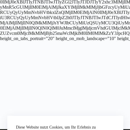
0IlMjJ0eXBlJTIyJTNBJTIwJTIyZGl2JTIyJTJDJTIyY2xhc3Ml
yMnR5cGUlMjIlM0ElMjAlMjJkaXYlMjIlMkMlMjJjbGFzcyUy
RCUyQyUyMmNvbHVtbkxlZnQlMjIlM0ElMjAlN0IlMjJ0eXBlJTIy
iU3RCUyQyUyMmNvbHVtblJpZ2h0JTIyJTNBJTIwJTdCJTIydHl
MjAlMjIlMjIlN0QlMkMlMjJsYWJlbCUyMiUzQSUyMCU3QiUyMn
0ElMjAlMjIlMjIlN0QlN0QlM0JuMmclMjglMjdjcmVhdGUlMjcl
ZUZvcm0lMjclMkMlMjBjb25maWclMjklM0IlM0MlMkZzY3JpcHQlM0Ul
height_on_tabs_portrait=”20″ height_on_mob_landscape=”10″ heigh
Diese Website nutzt Cookies, um Ihr Erlebnis zu