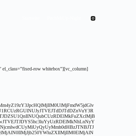
Startseite
PitchMiUp-Night
” el_class=”fixed-row whitebox”][vc_column]
Mm4yZ19zY3JpcHQlMjIlM0UlMjFmdW5jdGlv
ciU1RCUzRGUlNUJyJTVEJTdDJTdDZnVuY3R
EJTJDZSU1QnIlNUQubCUzRDElMkFuZXclMjB
wJTVEJTJDYS5hc3luYyUzRDElMkNhLnNyY
nNjcmlwdCUyMiUyQyUyMmh0dHBzJTNBJTJ
MjAlN0IlMjJjb250YWluZXIlMjIlM0ElMjAlN