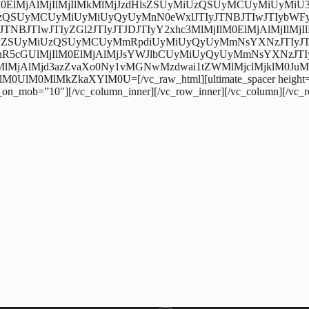
MjIlM0ElMjAlMjIlMjIlMkMlMjJzdHlsZSUyMiUzQSUyMCUyMiU
MiUzQSUyMCUyMiUyMiUyQyUyMnN0eWxlJTIyJTNBJTIwJTIyb
JTNBJTIwJTIyZGl2JTIyJTJDJTIyY2xhc3MlMjIlM0ElMjAlMjIl
wZSUyMiUzQSUyMCUyMmRpdiUyMiUyQyUyMmNsYXNzJTIyJTNBJ
R5cGUlMjIlM0ElMjAlMjJsYWJlbCUyMiUyQyUyMmNsYXNzJTIyJ
MkMlMjAlMjd3azZvaXo0Ny1vMGNwMzdwai1tZWMlMjclMjklM0Ju
M0MlMkZkaXYlM0U=[/vc_raw_html][ultimate_spacer height=”2
t_on_mob=”10″][/vc_column_inner][/vc_row_inner][/vc_column][/vc_