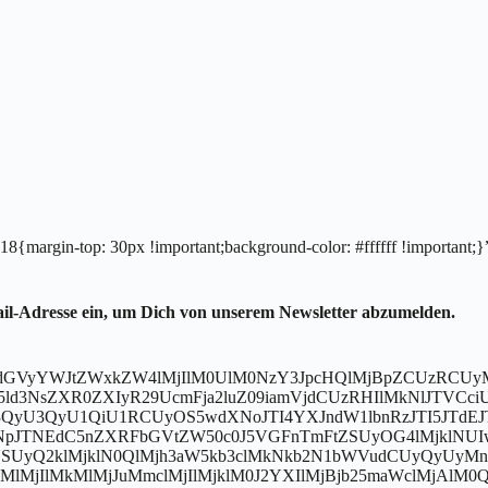
margin-top: 30px !important;background-color: #ffffff !important;}
il-Adresse ein, um Dich von unserem Newsletter abzumelden.
GV0dGVyYWJtZWxkZW4lMjIlM0UlM0NzY3JpcHQlMjBpZCUzRCUy
5ld3NsZXR0ZXIyR29UcmFja2luZ09iamVjdCUzRHIlMkNlJTVC
SU3QyU3QyU1QiU1RCUyOS5wdXNoJTI4YXJndW1lbnRzJTI5JTd
pJTNEdC5nZXRFbGVtZW50c0J5VGFnTmFtZSUyOG4lMjklNUI
SUyQ2klMjklN0QlMjh3aW5kb3clMkNkb2N1bWVudCUyQyUyM
lMjIlMkMlMjJuMmclMjIlMjklM0J2YXIlMjBjb25maWclMjAlM0Ql